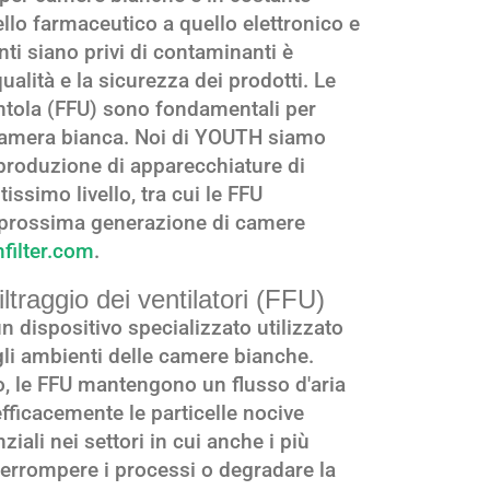
ello farmaceutico a quello elettronico e
nti siano privi di contaminanti è
lità e la sicurezza dei prodotti. Le
ventola (FFU) sono fondamentali per
camera bianca. Noi di YOUTH siamo
 produzione di apparecchiature di
issimo livello, tra cui le FFU
a prossima generazione di camere
filter.com
.
iltraggio dei ventilatori (FFU)
un dispositivo specializzato utilizzato
degli ambienti delle camere bianche.
to, le FFU mantengono un flusso d'aria
fficacemente le particelle nocive
ziali nei settori in cui anche i più
errompere i processi o degradare la