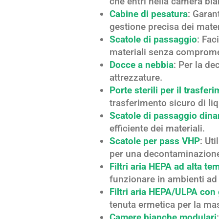
che entri nella camera bia
Cabine di pesatura
: Garan
gestione precisa dei mater
Scatole di passaggio
: Fac
materiali senza compromett
Docce a nebbia
: Per la d
attrezzature.
Porte sterili per il trasfer
trasferimento sicuro di li
Scatole di passaggio din
efficiente dei materiali.
Scatole per pass VHP
: Ut
per una decontaminazione
Filtri aria HEPA ad alta te
funzionare in ambienti ad 
Filtri aria HEPA/ULPA con 
tenuta ermetica per la mas
Camere bianche modulari