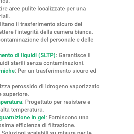
nca.
tire aree pulite localizzate per una
iali.
ilitano il trasferimento sicuro dei
ere l'integrità della camera bianca.
econtaminazione del personale e delle
imento di liquidi (SLTP)
: Garantisce il
quidi sterili senza contaminazioni.
amiche
: Per un trasferimento sicuro ed
ilizza perossido di idrogeno vaporizzato
 superiore.
mperatura
: Progettato per resistere e
alta temperatura.
guarnizione in gel
: Forniscono una
sima efficienza di filtrazione.
: Soluzioni scalabili su misura per le