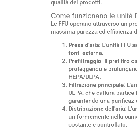
qualità dei prodotti.
Come funzionano le unità
Le FFU operano attraverso un pro
massima purezza ed efficienza de
Presa d'aria
: L'unità FFU a
fonti esterne.
Prefiltraggio
: Il prefiltro 
proteggendo e prolungando 
HEPA/ULPA.
Filtrazione principale
: L'a
ULPA, che cattura particel
garantendo una purificazion
Distribuzione dell'aria
: L'a
uniformemente nella cam
costante e controllato.