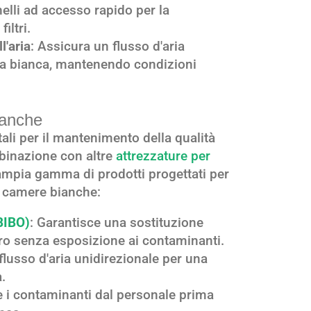
lli ad accesso rapido per la
iltri.
l'aria
: Assicura un flusso d'aria
ra bianca, mantenendo condizioni
ianche
li per il mantenimento della qualità
mbinazione con altre
attrezzature per
ampia gamma di prodotti progettati per
e camere bianche:
BIBO)
: Garantisce una sostituzione
ltro senza esposizione ai contaminanti.
flusso d'aria unidirezionale per una
.
 i contaminanti dal personale prima