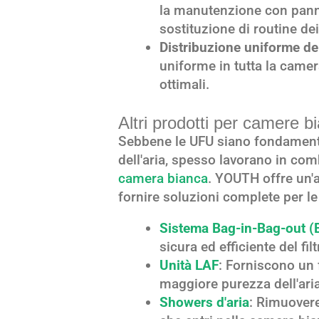
la manutenzione con panne
sostituzione di routine dei f
Distribuzione uniforme del
uniforme in tutta la came
ottimali.
Altri prodotti per camere b
Sebbene le UFU siano fondamenta
dell'aria, spesso lavorano in co
camera bianca
. YOUTH offre un'
fornire soluzioni complete per l
Sistema Bag-in-Bag-out (
sicura ed efficiente del fi
Unità LAF
: Forniscono un 
maggiore purezza dell'aria
Showers d'aria
: Rimuovere