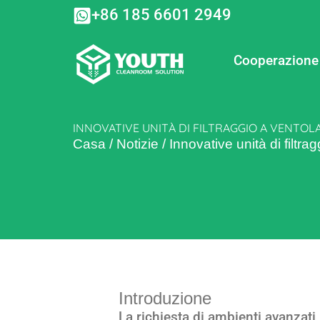
Vai
+86 185 6601 2949
al
contenuto
Cooperazione
INNOVATIVE UNITÀ DI FILTRAGGIO A VENTOL
Casa
/
Notizie
/
Innovative unità di filt
Introduzione
La richiesta di ambienti avanzat