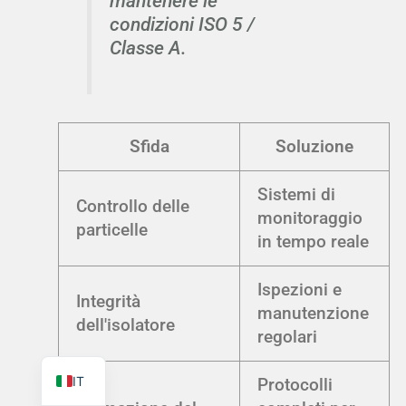
mantenere le
condizioni ISO 5 /
Classe A.
TR
PL
Sfida
Soluzione
ES
Sistemi di
RO
Controllo delle
monitoraggio
particelle
RU
in tempo reale
PT
Ispezioni e
KO
Integrità
manutenzione
FR
dell'isolatore
regolari
EN
IT
Protocolli