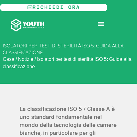
Vai
RICHIEDI ORA
al
contenuto
CAMERA BIANCA MODULARE
INFORMAZIONI SU
ISOLATORI PER TEST DI STERILITÀ ISO 5: GUIDA ALLA
CLASSIFICAZIONE
Casa
/
Notizie
/
Isolatori per test di sterilità ISO 5: Guida alla
classificazione
La classificazione ISO 5 / Classe A è
uno standard fondamentale nel
mondo della tecnologia delle camere
bianche, in particolare per gli