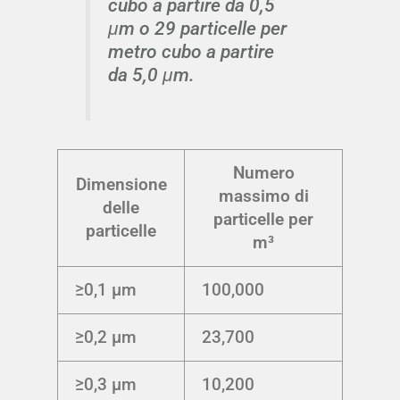
cubo a partire da 0,5
μm o 29 particelle per
metro cubo a partire
da 5,0 μm.
Numero
Dimensione
massimo di
delle
particelle per
particelle
m³
≥0,1 μm
100,000
≥0,2 μm
23,700
≥0,3 μm
10,200