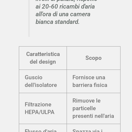
ai 20-60 ricambi d'aria
all'ora di una camera
bianca standard.
Caratteristica
Scopo
del design
Guscio
Fornisce una
dell'isolatore
barriera fisica
Rimuove le
Filtrazione
particelle
HEPA/ULPA
presenti nell'aria
Flusso d'aria
Spazza via i