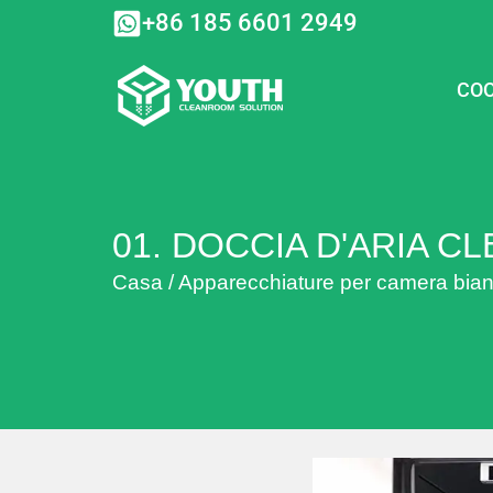
Vai
+86 185 6601 2949
al
contenuto
COO
01. DOCCIA D'ARIA 
Casa
/
Apparecchiature per camera bia