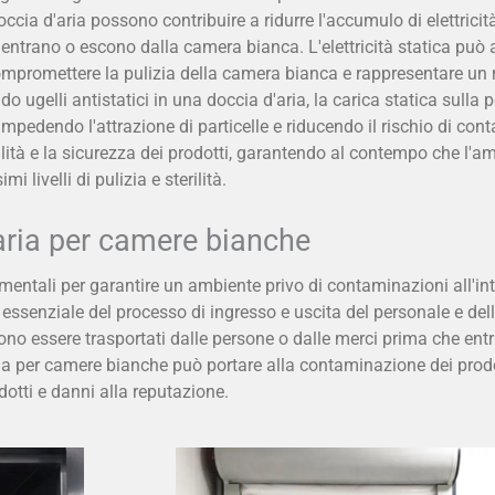
doccia d'aria possono contribuire a ridurre l'accumulo di elettricit
entrano o escono dalla camera bianca. L'elettricità statica può a
compromettere la pulizia della camera bianca e rappresentare un r
ndo ugelli antistatici in una doccia d'aria, la carica statica sulla
impedendo l'attrazione di particelle e riducendo il rischio di co
alità e la sicurezza dei prodotti, garantendo al contempo che l'a
livelli di pulizia e sterilità.
aria per camere bianche
entali per garantire un ambiente privo di contaminazioni all'int
enziale del processo di ingresso e uscita del personale e delle
o essere trasportati dalle persone o dalle merci prima che entr
 per camere bianche può portare alla contaminazione dei prodo
dotti e danni alla reputazione.