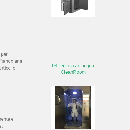
 per
fiando aria
03. Doccia ad acqua
rticelle
CleanRoom
mente e
a.