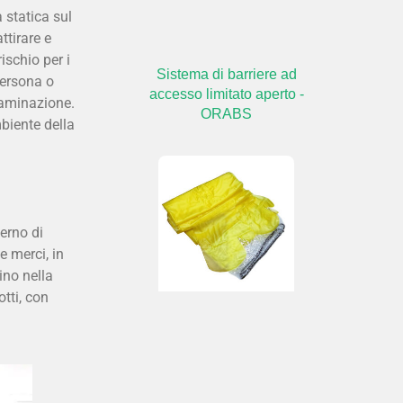
à statica sul
ttirare e
ischio per i
Sistema di barriere ad
 persona o
accesso limitato aperto -
ntaminazione.
ORABS
mbiente della
erno di
 merci, in
ino nella
tti, con