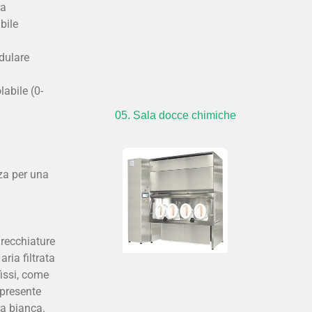
ra
abile
dulare
abile (0-
05. Sala docce chimiche
nza per una
arecchiature
ria filtrata
fissi, come
 presente
ra bianca.