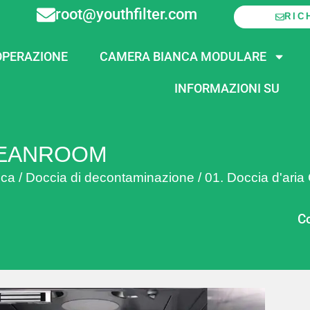
root@youthfilter.com
RIC
PERAZIONE
CAMERA BIANCA MODULARE
INFORMAZIONI SU
CLEANROOM
nca
/
Doccia di decontaminazione
/
01. Doccia d'ari
Co