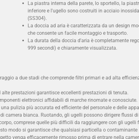
La piastra interna della parete, lo sportello, la piast
inferiore e l'ugello sono costruiti in acciaio inossid
(SS304).
La doccia ad aria è caratterizzata da un design mo
che consente un facile montaggio e trasporto.
La durata della doccia d'aria è completamente regol
999 secondi) e chiaramente visualizzata.
ltraggio a due stadi che comprende filtri primari e ad alta efficie
 alte prestazioni garantisce eccellenti prestazioni di tenuta.
mponenti elettronici affidabili di marche rinomate e conosciute.
 una pulizia più accurata ed efficiente del personale e delle app
 camera bianca. Ruotando, gli ugelli possono dirigere flussi di a
 corpo, comprese quelle più difficili da raggiungere con gli ugelli 
uesto modo si garantisce che qualsiasi particella o contaminante
oggetto venga efficacemente rimosso prima di entrare nella came