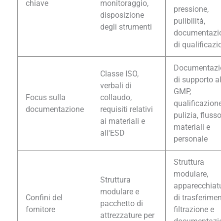
chiave
monitoraggio,
pressione,
disposizione
pulibilità,
degli strumenti
documentazi
di qualificazi
Documentazi
Classe ISO,
di supporto al
verbali di
GMP,
Focus sulla
collaudo,
qualificazione
documentazione
requisiti relativi
pulizia, flusso
ai materiali e
materiali e
all'ESD
personale
Struttura
modulare,
Struttura
apparecchiat
modulare e
Confini del
di trasferimen
pacchetto di
fornitore
filtrazione e
attrezzature per