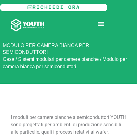
Vai
RICHIEDI ORA
al
contenuto
CAMERA BIANCA MODULARE
INFORMAZIONI SU
MODULO PER CAMERA BIANCA PER
SEMICONDUTTORI
Casa
/
Sistemi modulari per camere bianche
/
Modulo per
camera bianca per semiconduttori
I moduli per camere bianche a semiconduttori YOUTH
sono progettati per ambienti di produzione sensibili
alle particelle, quali i processi relativi ai wafer,