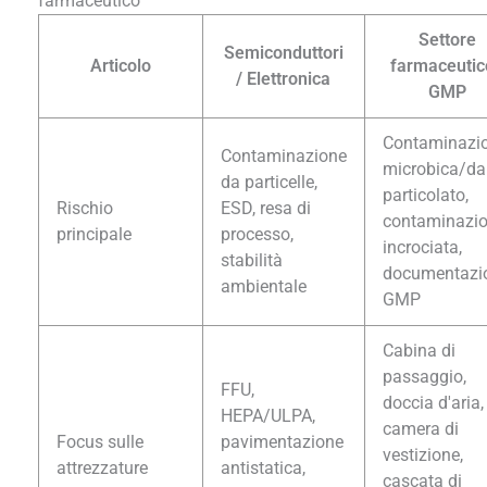
farmaceutico
Settore
Semiconduttori
Articolo
farmaceutic
/ Elettronica
GMP
Contaminazi
Contaminazione
microbica/da
da particelle,
particolato,
Rischio
ESD, resa di
contaminazi
principale
processo,
incrociata,
stabilità
documentazi
ambientale
GMP
Cabina di
passaggio,
FFU,
doccia d'aria,
HEPA/ULPA,
camera di
Focus sulle
pavimentazione
vestizione,
attrezzature
antistatica,
cascata di