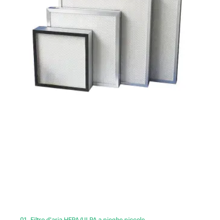
01. Filtro d'aria HEPA/ULPA a pieghe piccole