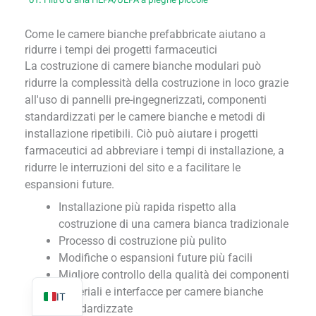
Come le camere bianche prefabbricate aiutano a
ridurre i tempi dei progetti farmaceutici
La costruzione di camere bianche modulari può
ridurre la complessità della costruzione in loco grazie
TR
all'uso di pannelli pre-ingegnerizzati, componenti
PL
standardizzati per le camere bianche e metodi di
installazione ripetibili. Ciò può aiutare i progetti
ES
farmaceutici ad abbreviare i tempi di installazione, a
RO
ridurre le interruzioni del sito e a facilitare le
RU
espansioni future.
PT
Installazione più rapida rispetto alla
costruzione di una camera bianca tradizionale
KO
Processo di costruzione più pulito
FR
Modifiche o espansioni future più facili
EN
Migliore controllo della qualità dei componenti
Materiali e interfacce per camere bianche
IT
standardizzate