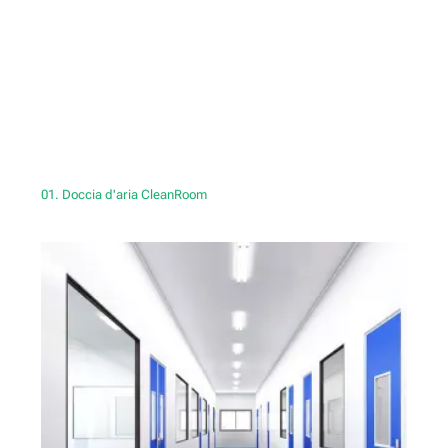
01. Doccia d'aria CleanRoom