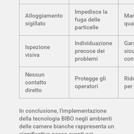
Impedisce la
Alloggiamento
Man
fuga delle
sigillato
qual
particelle
Individuazione
Gar
Ispezione
precoce dei
sic
visiva
problemi
con
Nessun
Protegge gli
Ridu
contatto
operatori
per 
diretto
In conclusione, l'implementazione
della tecnologia BIBO negli ambienti
delle camere bianche rappresenta un