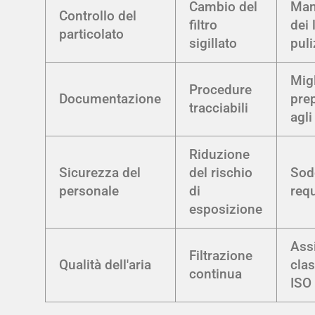
Cambio del
Man
Controllo del
filtro
dei l
particolato
sigillato
puli
Migl
Procedure
Documentazione
pre
tracciabili
agli
Riduzione
Sicurezza del
del rischio
Sodd
personale
di
req
esposizione
Ass
Filtrazione
Qualità dell'aria
clas
continua
ISO