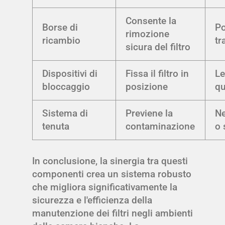
Consente la
Borse di
Po
rimozione
ricambio
tr
sicura del filtro
Dispositivi di
Fissa il filtro in
Le
bloccaggio
posizione
qu
Sistema di
Previene la
N
tenuta
contaminazione
o 
In conclusione, la sinergia tra questi
componenti crea un sistema robusto
che migliora significativamente la
sicurezza e l'efficienza della
manutenzione dei filtri negli ambienti