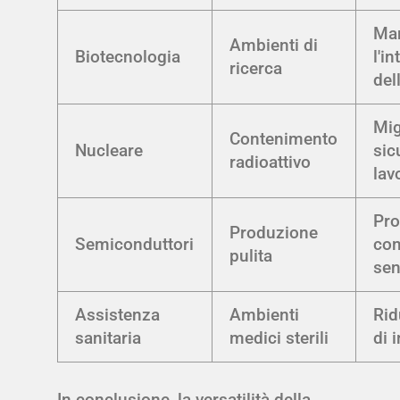
Ma
Ambienti di
Biotecnologia
l'in
ricerca
del
Mig
Contenimento
Nucleare
sic
radioattivo
lav
Pro
Produzione
Semiconduttori
co
pulita
sen
Assistenza
Ambienti
Rid
sanitaria
medici sterili
di 
In conclusione, la versatilità della