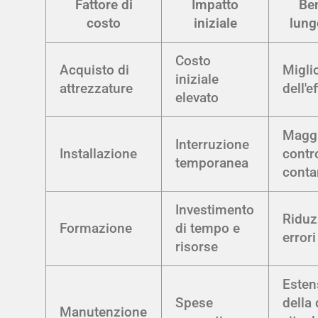
Fattore di
Impatto
Ben
costo
iniziale
lung
Costo
Acquisto di
Migli
iniziale
attrezzature
dell'e
elevato
Magg
Interruzione
Installazione
contro
temporanea
conta
Investimento
Riduz
Formazione
di tempo e
error
risorse
Esten
Spese
della 
Manutenzione