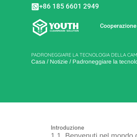
Vai
+86 185 6601 2949
al
contenuto
Cooperazione
PADRONEGGIARE LA TECNOLOGIA DELLA CAMER
Casa
/
Notizie
/
Padroneggiare la tecnolo
Introduzione
1.1. Benvenuti nel mondo del