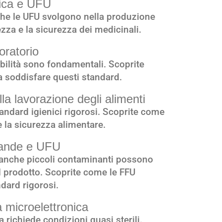
tica e UFU
 che le UFU svolgono nella produzione
zza e la sicurezza dei medicinali.
oratorio
dabilità sono fondamentali. Scoprite
a soddisfare questi standard.
ella lavorazione degli alimenti
tandard igienici rigorosi. Scoprite come
 la sicurezza alimentare.
vande e UFU
, anche piccoli contaminanti possono
l prodotto. Scoprite come le FFU
dard rigorosi.
a microelettronica
 richiede condizioni quasi sterili.