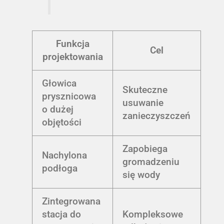
Funkcja
Cel
projektowania
Głowica
Skuteczne
prysznicowa
usuwanie
o dużej
zanieczyszczeń
objętości
Zapobiega
Nachylona
gromadzeniu
podłoga
się wody
Zintegrowana
stacja do
Kompleksowe