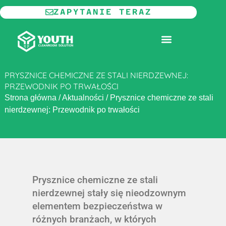
Przejdź
ZAPYTANIE TERAZ
do
treści
MODUŁOWE POMIESZCZENIA CZYSTE
PRYSZNICE CHEMICZNE ZE STALI NIERDZEWNEJ:
PRZEWODNIK PO TRWAŁOŚCI
Strona główna
/
Aktualności
/
Prysznice chemiczne ze stali
nierdzewnej: Przewodnik po trwałości
Prysznice chemiczne ze stali
nierdzewnej stały się nieodzownym
elementem bezpieczeństwa w
różnych branżach, w których