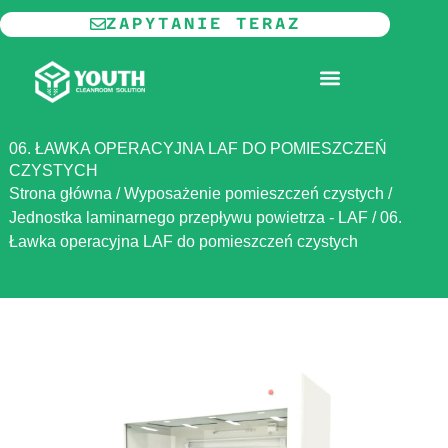
Przejdź
ZAPYTANIE TERAZ
do
treści
MODUŁOWE POMIESZCZENIA CZYSTE
06. ŁAWKA OPERACYJNA LAF DO POMIESZCZEŃ
CZYSTYCH
Strona główna
/
Wyposażenie pomieszczeń czystych
/
Jednostka laminarnego przepływu powietrza - LAF
/
06.
Ławka operacyjna LAF do pomieszczeń czystych