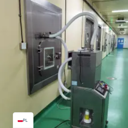
TR
ES
RO
RU
PT
IT
KO
FR
EN
PL