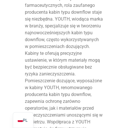
farmaceutycznych, rola zaufanego
producenta kabin typu downflow staje
się niezbędna. YOUTH, wiodąca marka
w branży, specjalizuje się w tworzeniu
najnowocześniejszych kabin typu
TR
downflow, często wykorzystywanych
ES
w pomieszczeniach dozujących.
Kabiny te oferują precyzyjne
RO
ustawienie, w którym materiały mogą
RU
być bezpiecznie obsługiwane bez
PT
ryzyka zanieczyszczenia.
Pomieszczenie dozujące, wyposażone
IT
w kabiny YOUTH, renomowanego
KO
producenta kabin typu downflow,
zapewnia ochronę zarówno
FR
operatorów, jak i materiałów przed
EN
zanieczyszczeniami unoszącymi się w
PL
powietrzu. Współpraca z YOUTH