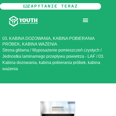
Przejdź
ZAPYTANIE TERAZ
do
treści
MODUŁOWE POMIESZCZENIA CZYSTE
03. KABINA DOZOWANIA, KABINA POBIERANIA
PRÓBEK, KABINA WAŻENIA
Strona główna
/
Wyposażenie pomieszczeń czystych
/
Jednostka laminarnego przepływu powietrza - LAF
/
03.
Kabina dozowania, kabina pobierania próbek, kabina
ważenia