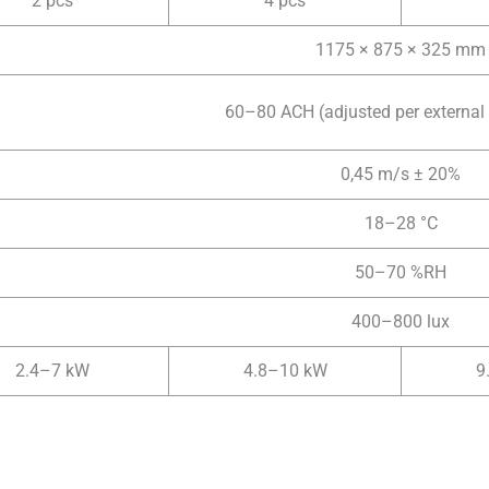
2 pcs
4 pcs
1175 × 875 × 325 mm
60–80 ACH (adjusted per external 
0,45 m/s ± 20%
18–28 °C
50–70 %RH
400–800 lux
2.4–7 kW
4.8–10 kW
9