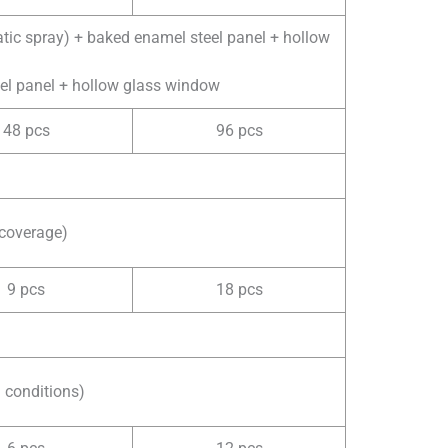
atic spray) + baked enamel steel panel + hollow
eel panel + hollow glass window
48 pcs
96 pcs
 coverage)
9 pcs
18 pcs
 conditions)