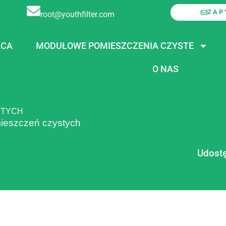
ZAP
root@youthfilter.com
ACA
MODUŁOWE POMIESZCZENIA CZYSTE
O NAS
STYCH
ieszczeń czystych
Udostę