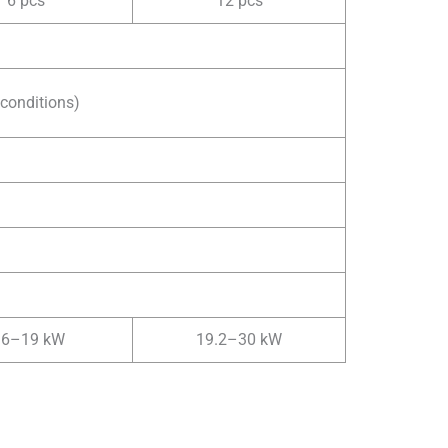
6 pcs
12 pcs
conditions)
.6–19 kW
19.2–30 kW