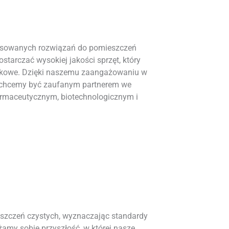
ansowanych rozwiązań do pomieszczeń
starczać wysokiej jakości sprzęt, który
skowe. Dzięki naszemu zaangażowaniu w
a, chcemy być zaufanym partnerem we
armaceutycznym, biotechnologicznym i
eszczeń czystych, wyznaczając standardy
żamy sobie przyszłość, w której nasze