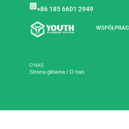
Przejdź
+86 185 6601 2949
do
treści
WSPÓŁPRAC
O NAS
Strona główna
/
O nas