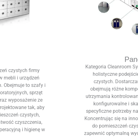
Pan
Kategoria Cleanroom S
eń czystych firmy
holistyczne podejśc
 mebli i urządzeń
czystych. Dostarcza
 Obejmuje to szafy i
obejmują różne kompo
oratoryjnych, sprzęt
utrzymania kontrolowa
 oraz wyposażenie ze
konfigurowalne i ska
rojektowane tak, aby
specyficzne potrzeby na
ieszczeń czystych,
Koncentrując się na inno
łatwość czyszczenia,
do pomieszczeń czys
eracyjną i higienę w
zapewnić optymalną wyd
.