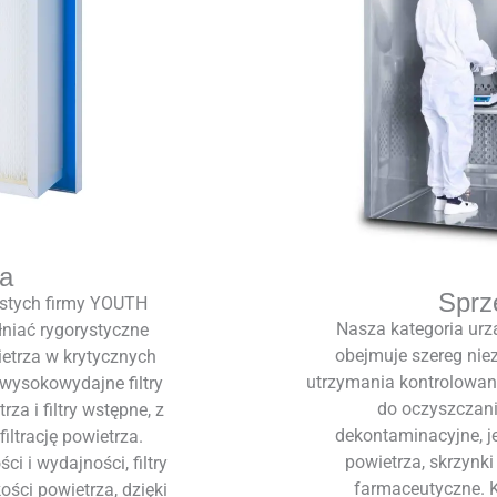
za
Sprz
ystych firmy YOUTH
Nasza kategoria ur
łniać rygorystyczne
obejmuje szereg nie
etrza w krytycznych
utrzymania kontrolowan
wysokowydajne filtry
do oczyszczani
rza i filtry wstępne, z
dekontaminacyjne, j
ltrację powietrza.
powietrza, skrzynki
 i wydajności, filtry
farmaceutyczne. K
ści powietrza, dzięki