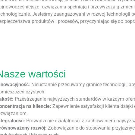
ajnowocześniejsze rozwiązania spełniają i przewyższają zmie
echnologicznie. Jesteśmy zaangażowani w rozwój technologii p
ezpieczeństwa produktów i procesów, przyczyniając się do pop
Nasze wartości
nnowacyjność:
Nieustannie przesuwamy granice technologii, ab
omieszczeń czystych.
akość:
Przestrzeganie najwyższych standardów w każdym ofero
oncentracja na kliencie:
Zapewnienie satysfakcji klienta dzięk
ozwiązaniom.
ntegralność:
Prowadzenie działalności z zachowaniem najwyższy
równoważony rozwój:
Zobowiązanie do stosowania przyjaznych