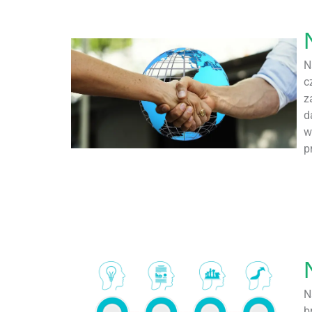
N
c
z
d
w
p
N
b