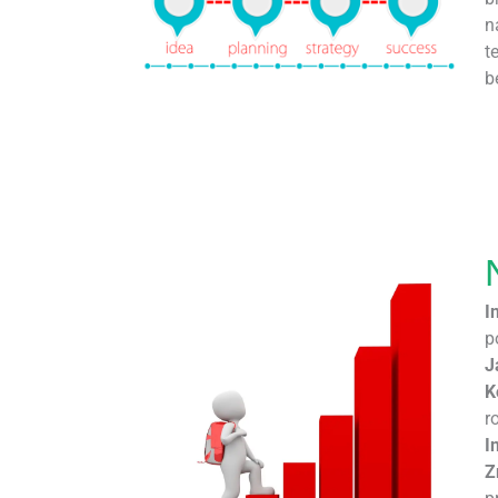
n
t
b
I
p
J
K
r
I
Z