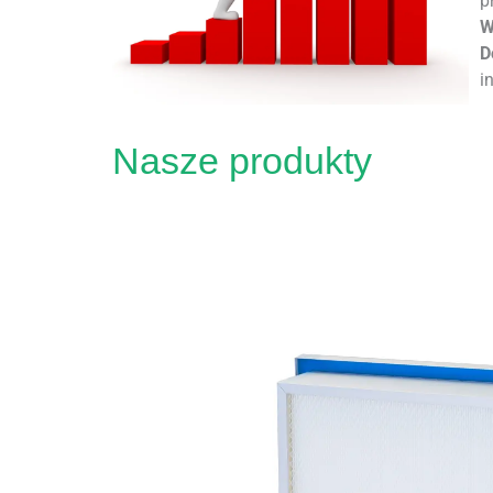
p
W
D
i
Nasze produkty