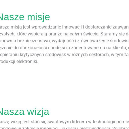
Nasze misje
aszą misją jest wprowadzanie innowacji i dostarczanie zaaw
zystych, które wspierają branże na całym świecie. Staramy się do
apewnia bezpieczeństwo, wydajność i zrównoważenie środowi
ążenie do doskonałości i podejściu zorientowanemu na klient
spieraniu krytycznych środowisk w różnych sektorach, w tym f
rodukcji elektroniki.
Nasza wizja
aszą wizją jest stać się światowym liderem w technologii pomi
ranżowe w zakresie innowacji, jakości i niezawodności. Wyobra