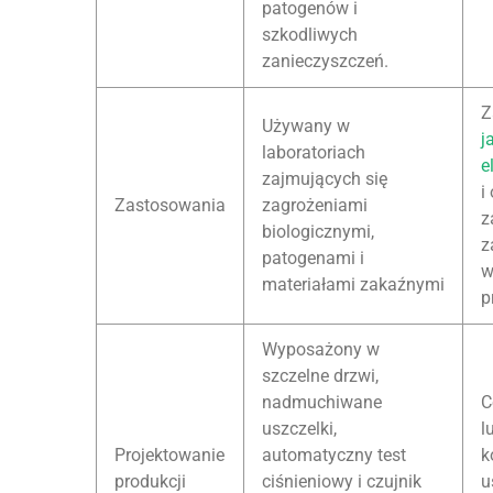
patogenów i
szkodliwych
zanieczyszczeń.
Z
Używany w
j
laboratoriach
e
zajmujących się
i
Zastosowania
zagrożeniami
z
biologicznymi,
z
patogenami i
w
materiałami zakaźnymi
p
Wyposażony w
szczelne drzwi,
nadmuchiwane
C
uszczelki,
l
Projektowanie
automatyczny test
k
produkcji
ciśnieniowy i czujnik
u