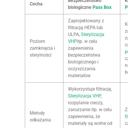
Bezpieczeństwo
K
Cecha
biologiczne
Pass Box
P
Zaprojektowany z
K
filtracją HEPA lub
z
ULPA,
Sterylizacja
z
Poziom
VHP
itp. w celu
c
zamknięcia i
zapewnienia
p
sterylności
bezpieczeństwa
c
biologicznego i
n
oczyszczania
b
materiałów
Wykorzystuje filtrację,
Sterylizacja VHP
,
rozpylanie cieczy,
zanurzanie itp. w celu
Z
Metody
zapewnienia, że
f
odkażania
materiały są wolne od
c