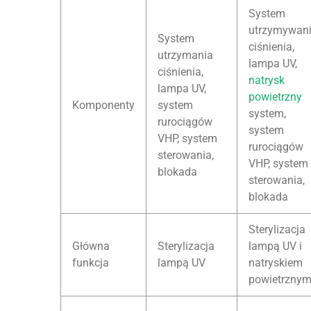
System
utrzymywan
System
ciśnienia,
utrzymania
lampa UV,
ciśnienia,
natrysk
lampa UV,
powietrzny
Komponenty
system
system,
rurociągów
system
VHP, system
rurociągów
sterowania,
VHP, system
blokada
sterowania,
blokada
Sterylizacja
Główna
Sterylizacja
lampą UV i
funkcja
lampą UV
natryskiem
powietrzny