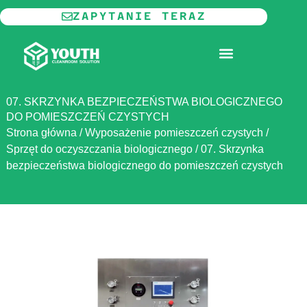
Przejdź
ZAPYTANIE TERAZ
do
treści
MODUŁOWE POMIESZCZENIA CZYSTE
07. SKRZYNKA BEZPIECZEŃSTWA BIOLOGICZNEGO
DO POMIESZCZEŃ CZYSTYCH
Strona główna
/
Wyposażenie pomieszczeń czystych
/
Sprzęt do oczyszczania biologicznego
/
07. Skrzynka
bezpieczeństwa biologicznego do pomieszczeń czystych