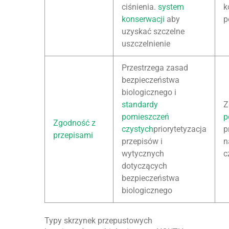
ciśnienia.
system
k
konserwacji
aby
p
uzyskać szczelne
uszczelnienie
Przestrzega zasad
bezpieczeństwa
biologicznego i
standardy
Z
pomieszczeń
p
Zgodność z
czystych
priorytetyzacja
p
przepisami
przepisów i
n
wytycznych
c
dotyczących
bezpieczeństwa
biologicznego
Typy skrzynek przepustowych