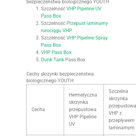
bezpieczeństwa biologicznego YOUTH
Szczelność
VHP Pipeline UV
Pass Box
Szczelność
Przepust laminarny
rurociągu VHP
Szczelność
VHP Pipeline Spray
Pass Box
VHP Pass Box
Dunk Tank
Pass Box
Cechy skrzynki bezpieczeństwa
biologicznego YOUTH
Szczelna
Hermetyczna
skrzynka
skrzynka
przepustow
Cecha
przepustowa
VHP z
VHP Pipeline
przepływem
UV
laminarnym