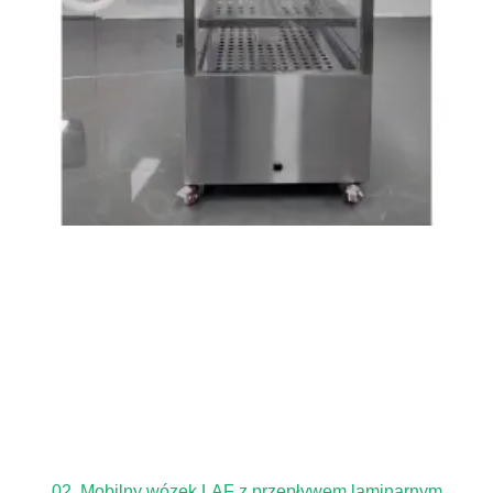
02. Mobilny wózek LAF z przepływem laminarnym