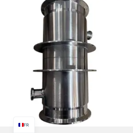
TR
PL
ES
RO
RU
PT
IT
KO
EN
FR