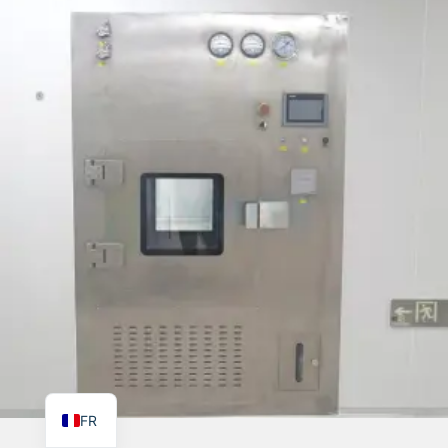
TR
PL
ES
RO
RU
PT
IT
KO
EN
FR