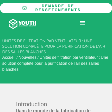
Aller
DEMANDE DE
au
RENSEIGNEMENTS
contenu
LA COOPÉRATION
SALLE BLANCHE MODULAIRE
UNITÉS DE FILTRATION PAR VENTILATEUR : UNE
SOLUTION COMPLÈTE POUR LA PURIFICATION DE L'AIR
DES SALLES BLANCHES
Accueil
/
Nouvelles
/
Unités de filtration par ventilateur : Une
solution complète pour la purification de l'air des salles
blanches
Introduction
Dans le monde de la fabrication de