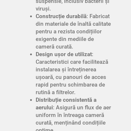
suspensie, inclusiv bacterii și
viruși.
Construcție durabilă
: Fabricat
din materiale de înaltă calitate
pentru a rezista condițiilor
exigente din mediile de
cameră curată.
Design ușor de utilizat
:
Caracteristici care facilitează
instalarea și întreținerea
ușoară, cu panouri de acces
rapid pentru schimbarea de
rutină a filtrelor.
Distribuție consistentă a
aerului
: Asigură un flux de aer
uniform în întreaga cameră
curată, menținând condițiile
optime.