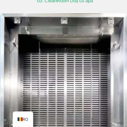
03. CleanRoom Duș cu apă
TR
PL
ES
RU
PT
IT
KO
FR
EN
RO