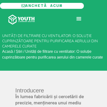
Skip
ANCHETĂ ACUM
to
content
CAMERĂ CURATĂ MODULARĂ
UNITĂȚI DE FILTRARE CU VENTILATOR: O SOLUȚIE
CUPRINZĂTOARE PENTRU PURIFICAREA AERULUI DIN
CAMERELE CURATE
Acasă
/
Știri
/
Unități de filtrare cu ventilator: O soluție
cuprinzătoare pentru purificarea aerului din camerele curate
Introducere
În lumea fabricării și cercetării de
precizie, menținerea unui mediu