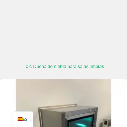
TR
PL
RO
RU
02. Ducha de niebla para salas limpias
PT
IT
KO
FR
EN
ES