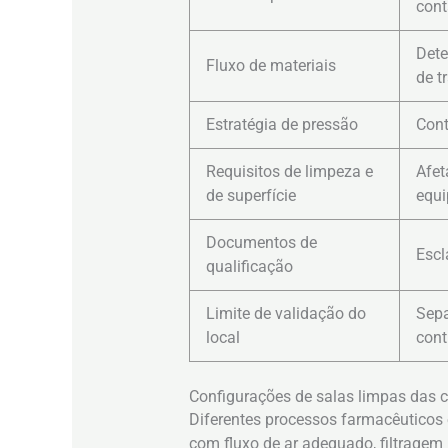
con
Dete
Fluxo de materiais
de t
Estratégia de pressão
Cont
Requisitos de limpeza e
Afet
de superfície
equ
Documentos de
Escl
qualificação
Limite de validação do
Sepa
local
cont
Configurações de salas limpas das c
Diferentes processos farmacêuticos 
com fluxo de ar adequado, filtragem