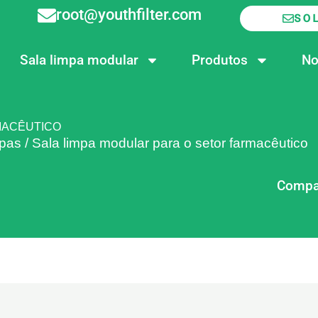
root@youthfilter.com
SO
Sala limpa modular
Produtos
No
MACÊUTICO
mpas
/
Sala limpa modular para o setor farmacêutico
Compar