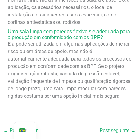
aplicação, os acessórios necessários, o local de
instalação e quaisquer requisitos especiais, como
cortinas antiestáticas ou rodízios.
Uma sala limpa com paredes flexíveis é adequada para
a produção em conformidade com as BPF?
TR
Ela pode ser utilizada em algumas aplicações de menor
PL
risco ou em áreas de apoio, mas não é
automaticamente adequada para todos os processos de
ES
produção em conformidade com as BPF. Se o projeto
RO
exigir vedação robusta, cascata de pressão estável,
RU
validação frequente de limpeza ou qualificação rigorosa
de longo prazo, uma sala limpa modular com paredes
IT
rígidas costuma ser uma opção inicial mais segura.
KO
FR
EN
←
Post anterior
Post seguinte
→
PT