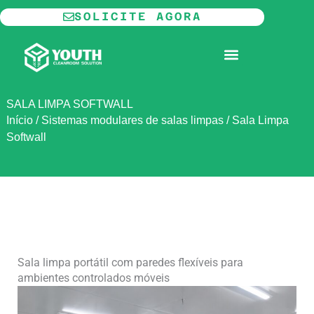
Ir
SOLICITE AGORA
para
o
SALA LIMPA MODULAR
conteúdo
SALA LIMPA SOFTWALL
Início
/
Sistemas modulares de salas limpas
/
Sala Limpa
Softwall
Sala limpa portátil com paredes flexíveis para
ambientes controlados móveis