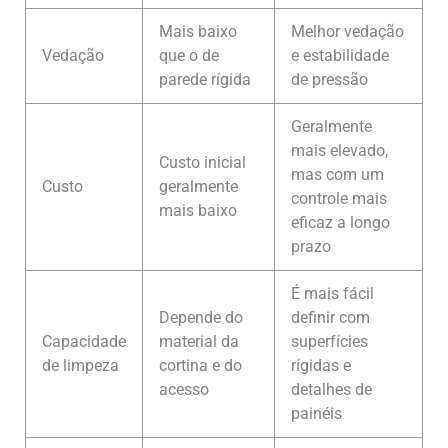
Mais baixo
Melhor vedação
Vedação
que o de
e estabilidade
parede rígida
de pressão
Geralmente
mais elevado,
Custo inicial
mas com um
Custo
geralmente
controle mais
mais baixo
eficaz a longo
prazo
É mais fácil
Depende do
definir com
Capacidade
material da
superfícies
de limpeza
cortina e do
rígidas e
acesso
detalhes de
painéis