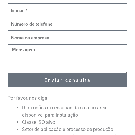
o
E
m
-
e
N
m
ú
a
N
m
i
o
e
l
M
m
r
e
e
o
n
d
d
s
a
e
a
e
t
Enviar consulta
g
m
e
e
p
l
Por favor, nos diga:
m
r
e
e
f
Dimensões necessárias da sala ou área
s
o
disponível para instalação
a
n
Classe ISO alvo
e
Setor de aplicação e processo de produção