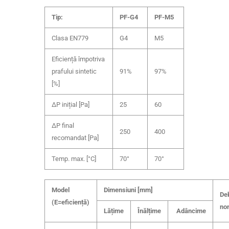
Tip:
PF-G4
PF-M5
Clasa EN779
G4
M5
Eficiență împotriva
prafului sintetic
91%
97%
[%]
ΔP inițial [Pa]
25
60
ΔP final
250
400
recomandat [Pa]
Temp. max. [°C]
70°
70°
Model
Dimensiuni [mm]
Deb
(E=eficiență)
no
Lățime
Înălțime
Adâncime