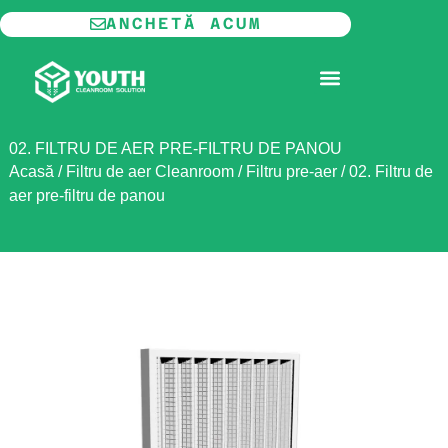
Salt
ANCHETĂ ACUM
la
conținut
CAMERĂ CURATĂ MODULARĂ
02. FILTRU DE AER PRE-FILTRU DE PANOU
Acasă
/
Filtru de aer Cleanroom
/
Filtru pre-aer
/
02. Filtru de
aer pre-filtru de panou