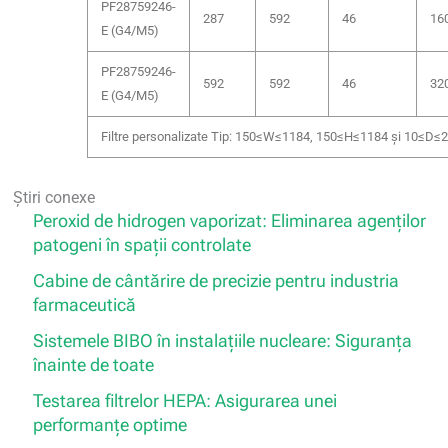
PF28759246-
287
592
46
16
E (G4/M5)
PF28759246-
592
592
46
32
E (G4/M5)
Filtre personalizate Tip: 150≤W≤1184, 150≤H≤1184 și 10≤D≤2
Știri conexe
Peroxid de hidrogen vaporizat: Eliminarea agenților
patogeni în spații controlate
Cabine de cântărire de precizie pentru industria
farmaceutică
Sistemele BIBO în instalațiile nucleare: Siguranța
înainte de toate
Testarea filtrelor HEPA: Asigurarea unei
performanțe optime