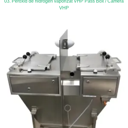
03. Peroxid de hidrogen vaporizat VHP Pass Box / Camera
VHP