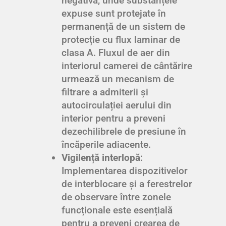
negativă, unde substanțele
expuse sunt protejate în
permanență de un sistem de
protecție cu flux laminar de
clasa A. Fluxul de aer din
interiorul camerei de cântărire
urmează un mecanism de
filtrare a admiterii și
autocirculației aerului din
interior pentru a preveni
dezechilibrele de presiune în
încăperile adiacente.
Vigilență interlopă
:
Implementarea dispozitivelor
de interblocare și a ferestrelor
de observare între zonele
funcționale este esențială
pentru a preveni crearea de