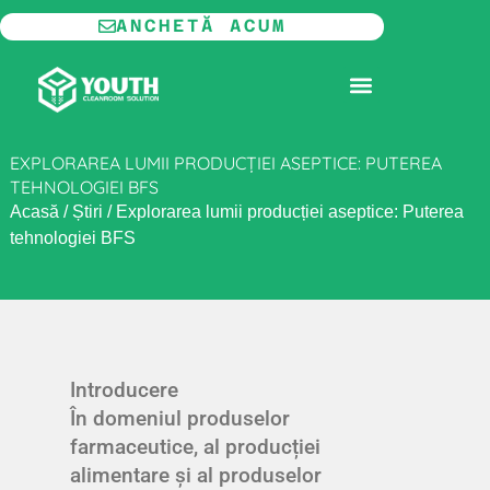
Skip
ANCHETĂ ACUM
to
content
CAMERĂ CURATĂ MODULARĂ
EXPLORAREA LUMII PRODUCȚIEI ASEPTICE: PUTEREA
TEHNOLOGIEI BFS
Acasă
/
Știri
/
Explorarea lumii producției aseptice: Puterea
tehnologiei BFS
Introducere
În domeniul produselor
farmaceutice, al producției
alimentare și al produselor