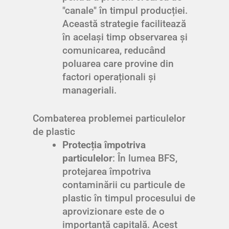
"canale" în timpul producției.
Această strategie facilitează
în același timp observarea și
comunicarea, reducând
poluarea care provine din
factori operaționali și
manageriali.
Combaterea problemei particulelor
de plastic
Protecția împotriva
particulelor
: În lumea BFS,
protejarea împotriva
contaminării cu particule de
plastic în timpul procesului de
aprovizionare este de o
importanță capitală. Acest