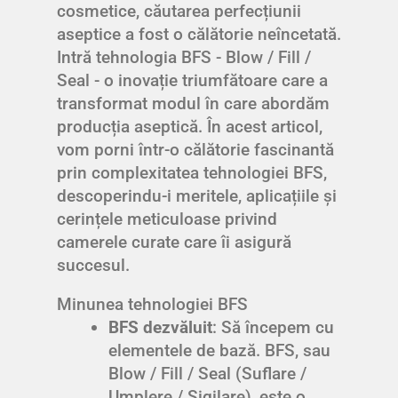
cosmetice, căutarea perfecțiunii
aseptice a fost o călătorie neîncetată.
Intră tehnologia BFS - Blow / Fill /
Seal - o inovație triumfătoare care a
transformat modul în care abordăm
producția aseptică. În acest articol,
vom porni într-o călătorie fascinantă
prin complexitatea tehnologiei BFS,
descoperindu-i meritele, aplicațiile și
cerințele meticuloase privind
camerele curate care îi asigură
succesul.
Minunea tehnologiei BFS
BFS dezvăluit
: Să începem cu
elementele de bază. BFS, sau
Blow / Fill / Seal (Suflare /
Umplere / Sigilare), este o