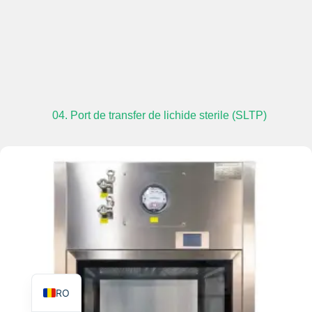
TR
PL
04. Port de transfer de lichide sterile (SLTP)
ES
RU
PT
IT
KO
FR
EN
RO