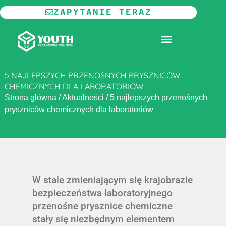
Przejdź
ZAPYTANIE TERAZ
do
treści
MODUŁOWE POMIESZCZENIA CZYSTE
5 NAJLEPSZYCH PRZENOŚNYCH PRYSZNICÓW
CHEMICZNYCH DLA LABORATORIÓW
Strona główna
/
Aktualności
/
5 najlepszych przenośnych
pryszniców chemicznych dla laboratoriów
W stale zmieniającym się krajobrazie
bezpieczeństwa laboratoryjnego
przenośne prysznice chemiczne
stały się niezbędnym elementem