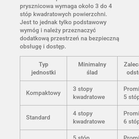
prysznicowa wymaga około 3 do 4
stóp kwadratowych powierzchni.
Jest to jednak tylko podstawowy
wymóg i należy przeznaczyć
dodatkową przestrzeń na bezpieczną
obsługę i dostęp.
Typ
Minimalny
Zalec
jednostki
ślad
odst
3 stopy
Prom
Kompaktowy
kwadratowe
5 stó
4 stopy
Prom
Standard
kwadratowe
6 stó
5 stóp
Prom