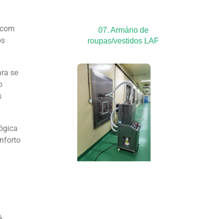
o com
07. Armário de
os
roupas/vestidos LAF
ara se
o
s
ógica
nforto
é