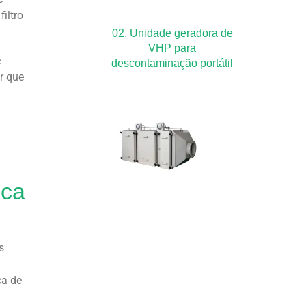
iltro
02. Unidade geradora de
VHP para
e
descontaminação portátil
r que
a
ica
s
ca de