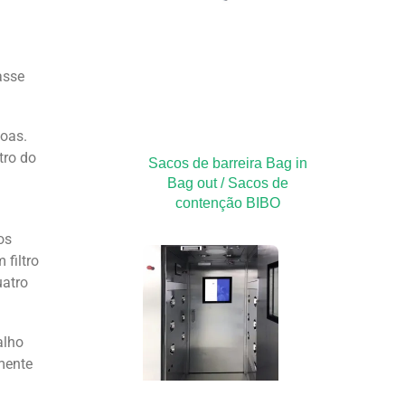
asse
soas.
tro do
Sacos de barreira Bag in
Bag out / Sacos de
contenção BIBO
os
 filtro
uatro
alho
mente