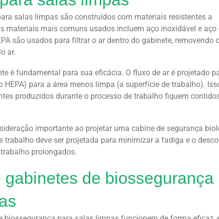
ara salas limpas são construídos com materiais resistentes a
Os materiais mais comuns usados incluem aço inoxidável e aç
EPA são usados para filtrar o ar dentro do gabinete, removendo 
o ar.
ete é fundamental para sua eficácia. O fluxo de ar é projetado p
ro HEPA) para a área menos limpa (a superfície de trabalho). Iss
tes produzidos durante o processo de trabalho fiquem contido
deração importante ao projetar uma cabine de segurança biol
de trabalho deve ser projetada para minimizar a fadiga e o desco
 trabalho prolongados.
 gabinetes de biossegurança
pas
de biossegurança para salas limpas funcionem de forma eficaz, 