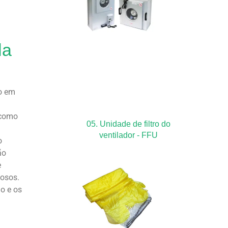
la
o em
 como
05. Unidade de filtro do
ventilador - FFU
o
ão
e
gosos.
o e os