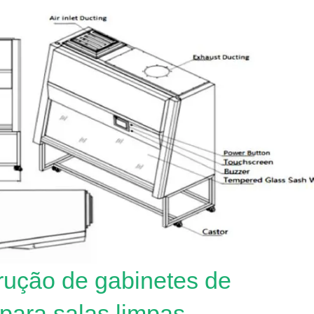
trução de gabinetes de
para salas limpas