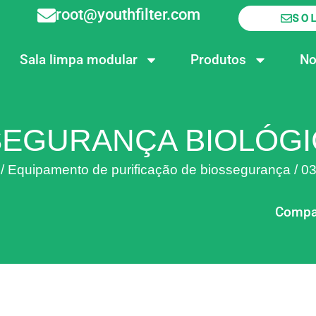
root@youthfilter.com
SO
Sala limpa modular
Produtos
No
 SEGURANÇA BIOLÓG
/
Equipamento de purificação de biossegurança
/
03
Compar