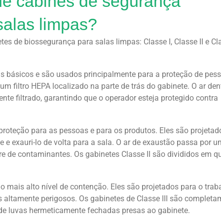
de cabines de segurança
salas limpas?
etes de biossegurança para salas limpas: Classe I, Classe II e Cl
is básicos e são usados principalmente para a proteção de pes
um filtro HEPA localizado na parte de trás do gabinete. O ar den
te filtrado, garantindo que o operador esteja protegido contra
proteção para as pessoas e para os produtos. Eles são projetad
te e exauri-lo de volta para a sala. O ar de exaustão passa por um
vre de contaminantes. Os gabinetes Classe II são divididos em q
 o mais alto nível de contenção. Eles são projetados para o trab
s altamente perigosos. Os gabinetes de Classe III são completa
de luvas hermeticamente fechadas presas ao gabinete.