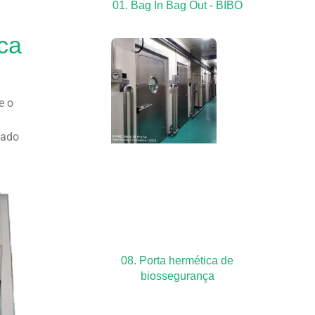
01. Bag In Bag Out - BIBO
ca
e o
lado
08. Porta hermética de
biossegurança