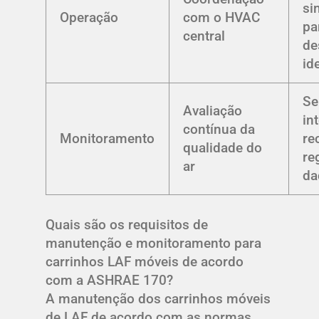
si
Operação
com o HVAC
pa
central
de
id
Se
Avaliação
in
contínua da
Monitoramento
re
qualidade do
re
ar
da
Quais são os requisitos de
manutenção e monitoramento para
carrinhos LAF móveis de acordo
com a ASHRAE 170?
A manutenção dos carrinhos móveis
de LAF de acordo com as normas