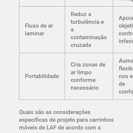
Reduz a
Apoia
turbulência e
Fluxo de ar
objet
a
laminar
contr
contaminação
infec
cruzada
Aume
Cria zonas de
flexi
ar limpo
Portabilidade
nos e
conforme
de
necessário
conf
Quais são as considerações
específicas de projeto para carrinhos
móveis de LAF de acordo com a