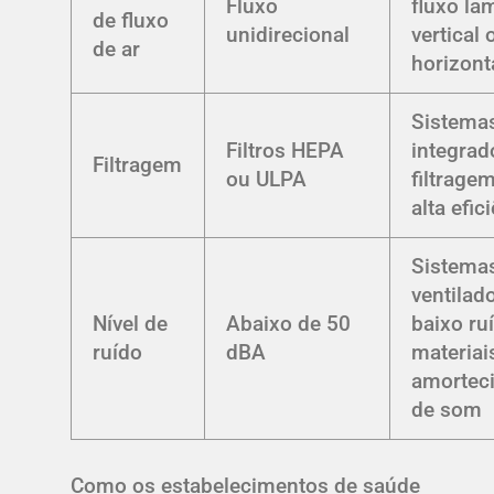
Fluxo
fluxo la
de fluxo
unidirecional
vertical 
de ar
horizont
Sistema
Filtros HEPA
integrad
Filtragem
ou ULPA
filtrage
alta efic
Sistema
ventilad
Nível de
Abaixo de 50
baixo ru
ruído
dBA
materiai
amortec
de som
Como os estabelecimentos de saúde