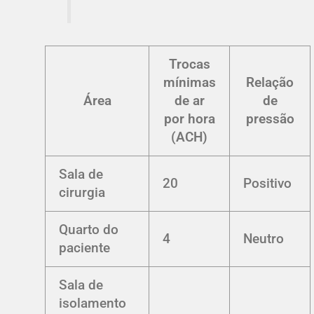
Trocas
mínimas
Relação
Área
de ar
de
por hora
pressão
(ACH)
Sala de
20
Positivo
cirurgia
Quarto do
4
Neutro
paciente
Sala de
isolamento