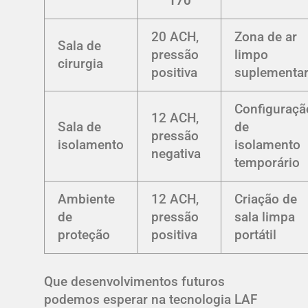
170
20 ACH,
Zona de ar
Sala de
pressão
limpo
cirurgia
positiva
suplementa
Configuraçã
12 ACH,
Sala de
de
pressão
isolamento
isolamento
negativa
temporário
Ambiente
12 ACH,
Criação de
de
pressão
sala limpa
proteção
positiva
portátil
Que desenvolvimentos futuros
podemos esperar na tecnologia LAF