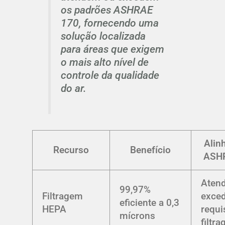
os padrões ASHRAE
170, fornecendo uma
solução localizada
para áreas que exigem
o mais alto nível de
controle da qualidade
do ar.
Alin
Recurso
Benefício
ASH
Aten
99,97%
Filtragem
exce
eficiente a 0,3
HEPA
requi
mícrons
filtr