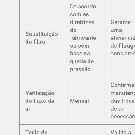
De acordo
com as
diretrizes
Garante
do
uma
Substituição
fabricante
eficiênci
do filtro
ou com
de filtra
base na
consiste
queda de
pressão
Confirma
Verificação
manuten
do fluxo de
Mensal
das troc
ar
de ar
necessár
Teste de
Valida a