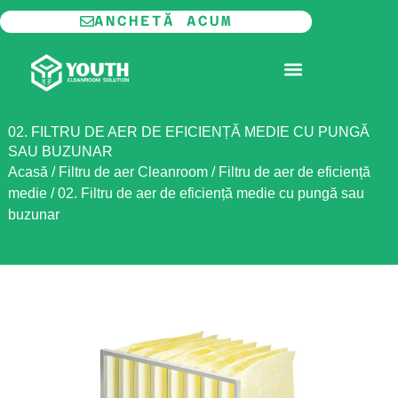
Skip
ANCHETĂ ACUM
to
content
CAMERĂ CURATĂ MODULARĂ
02. FILTRU DE AER DE EFICIENȚĂ MEDIE CU PUNGĂ
SAU BUZUNAR
Acasă
/
Filtru de aer Cleanroom
/
Filtru de aer de eficiență
medie
/
02. Filtru de aer de eficiență medie cu pungă sau
buzunar