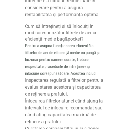
întreținere a filtrului trebuie luate în
considerare pentru a asigura
rentabilitatea și performanța optimă.
Cum să întrețineți și să înlocuiți în
mod corespunzător filtrele de aer cu
eficiență medie bag&pocket?
Pentru a asigura funcționarea eficientă a
filtrelor de aer de eficiență medie cu pungă și
buzunar pentru camere curate, trebuie
respectate procedurile de întreținere și
înlocuire corespunzătoare. Acestea includ:
Inspectarea regulată a filtrelor pentru a
evalua starea acestora și capacitatea
de reținere a prafului.
Înlocuirea filtrelor atunci când ajung la
intervalul de înlocuire recomandat sau
când ating capacitatea maximă de
reținere a prafului.
Curățarea carcasei filtrului și a zonei