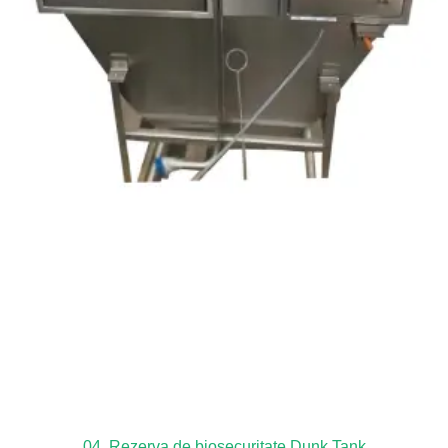
04. Rezerva de biosecuritate Dunk Tank