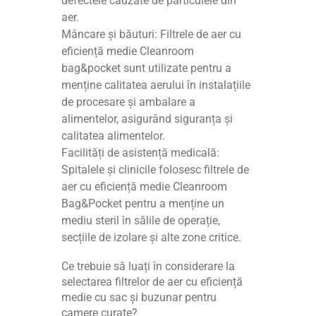
defectele cauzate de particulele din
aer.
Mâncare și băuturi: Filtrele de aer cu
eficiență medie Cleanroom
bag&pocket sunt utilizate pentru a
menține calitatea aerului în instalațiile
de procesare și ambalare a
alimentelor, asigurând siguranța și
calitatea alimentelor.
Facilități de asistență medicală:
Spitalele și clinicile folosesc filtrele de
aer cu eficiență medie Cleanroom
Bag&Pocket pentru a menține un
mediu steril în sălile de operație,
secțiile de izolare și alte zone critice.
Ce trebuie să luați în considerare la
selectarea filtrelor de aer cu eficiență
medie cu sac și buzunar pentru
camere curate?