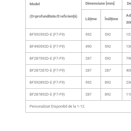
Dimensiune [mm]
De
Model
Ad
(D=profunditate/E=eficiență)
Lățime
Înălțime
30
BF592592D-E (F7-F9)
592
592
15
BF490592D-E (F7-F9)
490
592
13
BF287592D-E (F7-F9)
287
592
79
BF287287D-E (F7-F9)
287
287
40
BF592892D-E (F7-F9)
592
892
23
BF287892D-E (F7-F9)
287
892
11
Personalizat Disponibil de la 1-12.