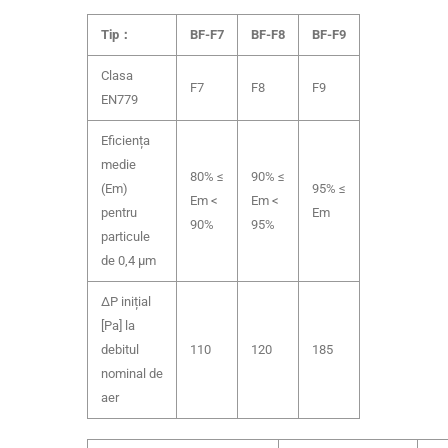
Tip：
BF-F7
BF-F8
BF-F9
Clasa
F7
F8
F9
EN779
Eficiența
medie
80% ≤
90% ≤
(Em)
95% ≤
Em <
Em <
pentru
Em
90%
95%
particule
de 0,4 μm
ΔP inițial
[Pa] la
debitul
110
120
185
nominal de
aer