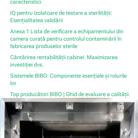
caracteristici
IQ pentru izolatoare de testare a sterilității:
Esențialitatea validării
Anexa 1 Lista de verificare a echipamentului din
camera curată pentru controlul contaminării în
fabricarea produselor sterile
Cântărirea rentabilității cabinei: Maximizarea
investiției dvs.
Sistemele BIBO: Componente esențiale și rolurile
lor
Top producători BIBO | Ghid de evaluare a calității