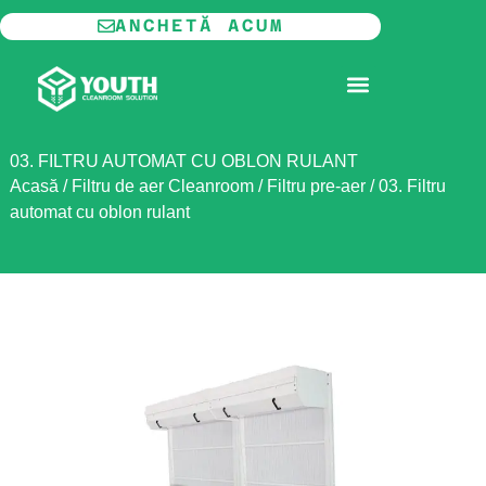
Skip
ANCHETĂ ACUM
to
content
CAMERĂ CURATĂ MODULARĂ
03. FILTRU AUTOMAT CU OBLON RULANT
Acasă
/
Filtru de aer Cleanroom
/
Filtru pre-aer
/
03. Filtru
automat cu oblon rulant