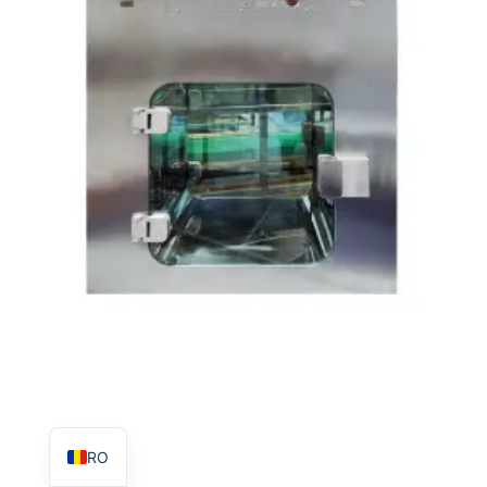
TR
PL
ES
RU
PT
IT
KO
FR
EN
RO