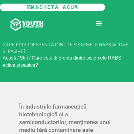
Salt
ANCHETĂ ACUM
la
conținut
CAMERĂ CURATĂ MODULARĂ
CARE ESTE DIFERENȚA DINTRE SISTEMELE RABS ACTIVE
ȘI PASIVE?
Acasă
/
Știri
/
Care este diferența dintre sistemele RABS
active și pasive?
În industriile farmaceutică,
biotehnologică și a
semiconductorilor, menținerea unui
mediu fără contaminare este