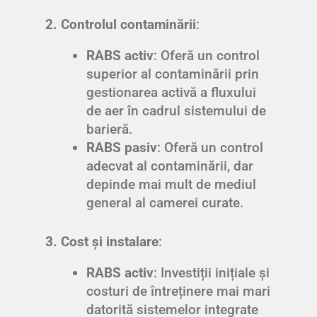
2. Controlul contaminării
:
RABS activ
: Oferă un control
superior al contaminării prin
gestionarea activă a fluxului
de aer în cadrul sistemului de
barieră.
RABS pasiv
: Oferă un control
adecvat al contaminării, dar
depinde mai mult de mediul
general al camerei curate.
3. Cost și instalare
:
RABS activ
: Investiții inițiale și
costuri de întreținere mai mari
datorită sistemelor integrate