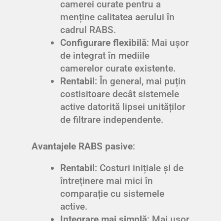
camerei curate pentru a
menține calitatea aerului în
cadrul RABS.
Configurare flexibilă
: Mai ușor
de integrat în mediile
camerelor curate existente.
Rentabil
: În general, mai puțin
costisitoare decât sistemele
active datorită lipsei unităților
de filtrare independente.
Avantajele RABS pasive
:
Rentabil
: Costuri inițiale și de
întreținere mai mici în
comparație cu sistemele
active.
Integrare mai simplă
: Mai ușor