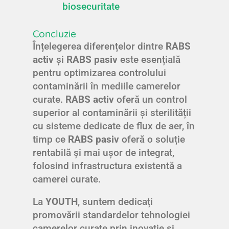
biosecuritate
Concluzie
Înțelegerea diferențelor dintre
RABS
activ
și
RABS pasiv
este esențială
pentru optimizarea controlului
contaminării în mediile camerelor
curate.
RABS activ
oferă un control
superior al contaminării și sterilității
cu sisteme dedicate de flux de aer, în
timp ce
RABS pasiv
oferă o soluție
rentabilă și mai ușor de integrat,
folosind infrastructura existentă a
camerei curate.
La
YOUTH
, suntem dedicați
promovării standardelor tehnologiei
camerelor curate prin inovație și