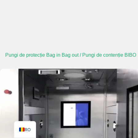
TR
PL
Pungi de protecție Bag in Bag out / Pungi de contenție BIBO
ES
RU
PT
IT
KO
FR
EN
RO