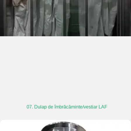
07. Dulap de îmbrăcăminte/vestiar LAF