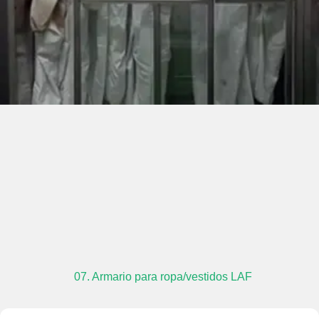
07. Armario para ropa/vestidos LAF