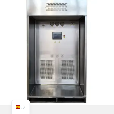
TR
PL
RO
RU
PT
IT
KO
FR
EN
ES