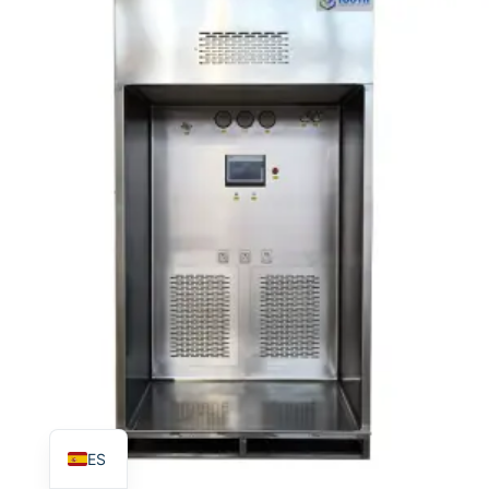
TR
PL
RO
RU
PT
IT
KO
FR
EN
ES