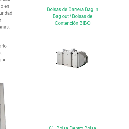
mo en
Bolsas de Barrera Bag in
guridad
Bag out / Bolsas de
e
Contención BIBO
unas.
ario
.
 que
01. Bolsa Dentro Bolsa