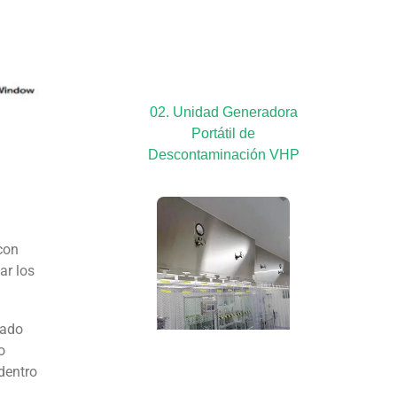
02. Unidad Generadora
Portátil de
Descontaminación VHP
 con
nar los
ñado
o
dentro