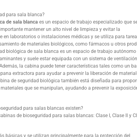
dad para sala blanca?
ca de sala blanca
es un espacio de trabajo especializado que s
 importante mantener un alto nivel de limpieza y evitar la
 en laboratorios o instalaciones médicas y se utiliza para tare
samiento de materiales biológicos, como fármacos u otros pro
ad biológica de sala blanca es un espacio de trabajo autónomo
taminantes y suele estar equipada con un sistema de ventilació
 Además, la cabina puede tener características tales como un b
ana extractora para ayudar a prevenir la liberación de materia
abina de seguridad biológica también está diseñada para propor
os materiales que se manipulan, ayudando a prevenir la exposició
oseguridad para salas blancas existen?
 cabinas de bioseguridad para salas blancas: Clase I, Clase II y C
s básicas y se utilizan principalmente para la protección del