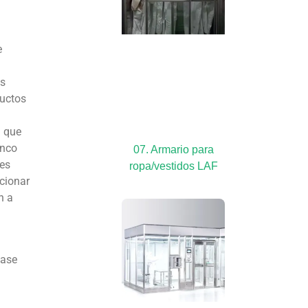
e
as
ductos
n que
anco
07. Armario para
les
ropa/vestidos LAF
cionar
n a
lase