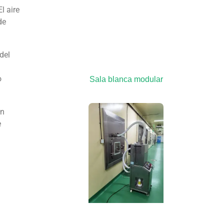
l aire
de
del
o
Sala blanca modular
on
e