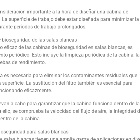
sideración importante a la hora de diseñar una cabina de
 La superficie de trabajo debe estar diseñada para minimizar la
urante períodos de trabajo prolongados.
 bioseguridad de las salas blancas
o eficaz de las cabinas de bioseguridad en salas blancas, es
to periódico. Esto incluye la limpieza periódica de la cabina, la
ruebas de rendimiento.
na es necesaria para eliminar los contaminantes residuales que
uperficie. La sustitución del filtro también es esencial para
funcionando eficazmente.
evan a cabo para garantizar que la cabina funciona dentro de l
ello, se comprueba la velocidad del flujo de aire, la integridad d
dentro de la cabina.
bioseguridad para salas blancas
a salas blancas tienen una amplia gama de aplicaciones en div