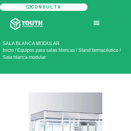
Ir
CONSULTA
al
contenido
SALA BLANCA MODULAR
SALA BLANCA MODULAR
Inicio
/
Equipos para salas blancas
/
Stand farmacéutico
/
Sala blanca modular