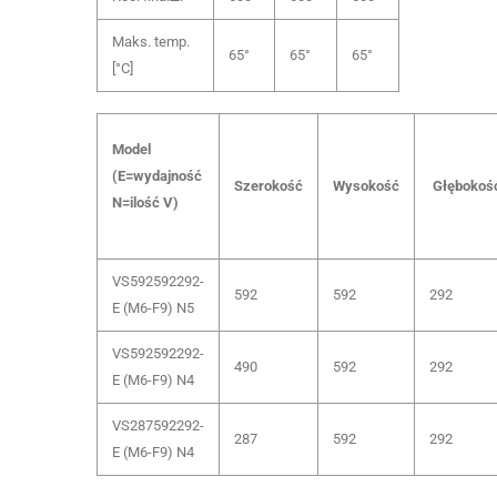
Maks. temp.
65°
65°
65°
[°C]
Model
(E=wydajność
Szerokość
Wysokość
Głębokoś
N=ilość V)
VS592592292-
592
592
292
E (M6-F9) N5
VS592592292-
490
592
292
E (M6-F9) N4
VS287592292-
287
592
292
E (M6-F9) N4