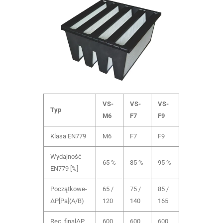
VS-
VS-
VS-
Typ
M6
F7
F9
Klasa EN779
M6
F7
F9
Wydajność
65 %
85 %
95 %
EN779 [%]
Początkowe-
65 /
75 /
85 /
ΔP[Pa](A/B)
120
140
165
Rec. finalΔP
600
600
600