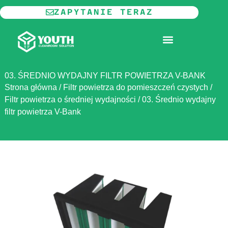
Przejdź
ZAPYTANIE TERAZ
do
treści
MODUŁOWE POMIESZCZENIA CZYSTE
03. ŚREDNIO WYDAJNY FILTR POWIETRZA V-BANK
Strona główna
/
Filtr powietrza do pomieszczeń czystych
/
Filtr powietrza o średniej wydajności
/
03. Średnio wydajny
filtr powietrza V-Bank