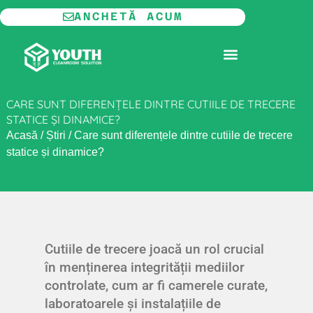
Skip
ANCHETĂ ACUM
to
content
CAMERĂ CURATĂ MODULARĂ
CARE SUNT DIFERENȚELE DINTRE CUTIILE DE TRECERE
STATICE ȘI DINAMICE?
Acasă
/
Știri
/
Care sunt diferențele dintre cutiile de trecere
statice și dinamice?
Cutiile de trecere joacă un rol crucial
în menținerea integrității mediilor
controlate, cum ar fi camerele curate,
laboratoarele și instalațiile de