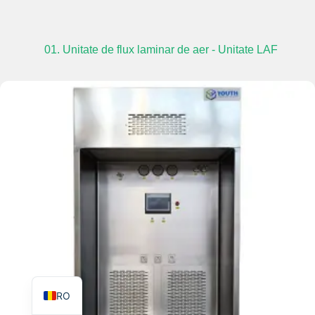
01. Unitate de flux laminar de aer - Unitate LAF
TR
PL
ES
RU
PT
IT
KO
FR
EN
RO