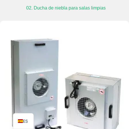
02. Ducha de niebla para salas limpias
TR
PL
RO
RU
PT
IT
KO
FR
EN
ES