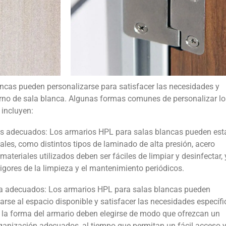
ncas pueden personalizarse para satisfacer las necesidades y
orno de sala blanca. Algunas formas comunes de personalizar l
 incluyen:
les adecuados: Los armarios HPL para salas blancas pueden est
ales, como distintos tipos de laminado de alta presión, acero
materiales utilizados deben ser fáciles de limpiar y desinfectar, 
igores de la limpieza y el mantenimiento periódicos.
rma adecuados: Los armarios HPL para salas blancas pueden
arse al espacio disponible y satisfacer las necesidades específi
y la forma del armario deben elegirse de modo que ofrezcan un
anización adecuados, al tiempo que permitan un fácil acceso 