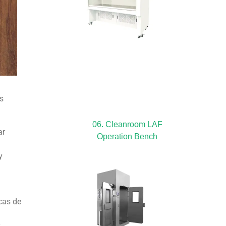
os
06. Cleanroom LAF
ar
Operation Bench
y
cas de
y