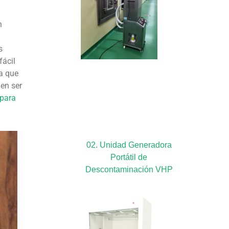
n
s
fácil
ya que
len ser
 para
02. Unidad Generadora
Portátil de
Descontaminación VHP