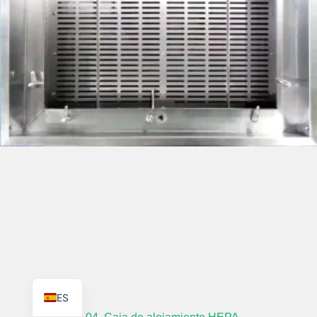
TR
PL
RO
RU
PT
IT
KO
FR
EN
ES