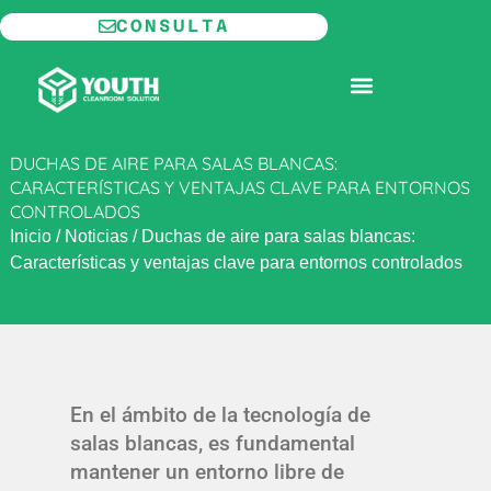
Ir
CONSULTA
al
contenido
SALA BLANCA MODULAR
DUCHAS DE AIRE PARA SALAS BLANCAS:
CARACTERÍSTICAS Y VENTAJAS CLAVE PARA ENTORNOS
CONTROLADOS
Inicio
/
Noticias
/
Duchas de aire para salas blancas:
Características y ventajas clave para entornos controlados
En el ámbito de la tecnología de
salas blancas, es fundamental
mantener un entorno libre de