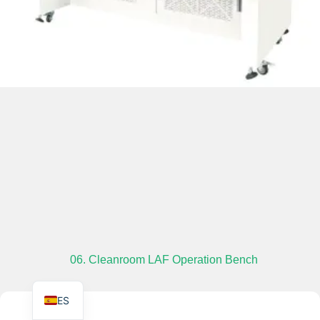
TR
PL
RO
RU
PT
IT
KO
FR
06. Cleanroom LAF Operation Bench
EN
ES