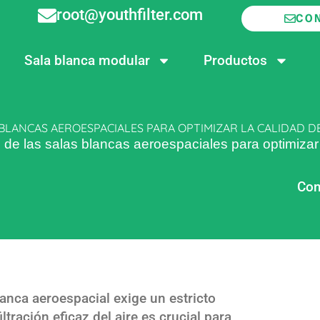
root@youthfilter.com
CO
Sala blanca modular
Productos
 BLANCAS AEROESPACIALES PARA OPTIMIZAR LA CALIDAD DE
os de las salas blancas aeroespaciales para optimizar 
Com
anca aeroespacial exige un estricto
ltración eficaz del aire es crucial para