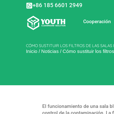
Ir
+86 185 6601 2949
al
contenido
Cooperación
CÓMO SUSTITUIR LOS FILTROS DE LAS SALAS
Inicio
/
Noticias
/
Cómo sustituir los filtr
El funcionamiento de una sala bl
control de la contaminación. La fi