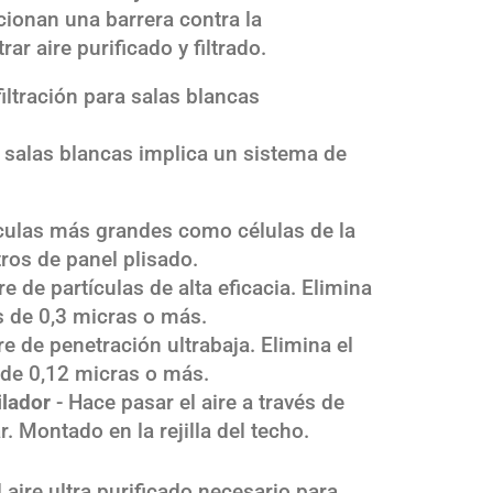
cionan una barrera contra la
ar aire purificado y filtrado.
ltración para salas blancas
as salas blancas implica un sistema de
culas más grandes como células de la
ltros de panel plisado.
ire de partículas de alta eficacia. Elimina
s de 0,3 micras o más.
ire de penetración ultrabaja. Elimina el
 de 0,12 micras o más.
ilador
- Hace pasar el aire a través de
ar. Montado en la rejilla del techo.
aire ultra purificado necesario para