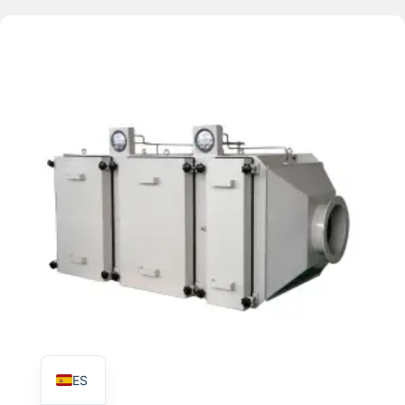
TR
PL
RO
RU
PT
IT
KO
FR
EN
ES