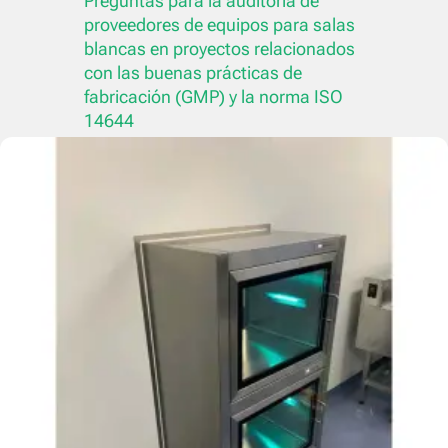
Preguntas para la auditoría de
proveedores de equipos para salas
blancas en proyectos relacionados
con las buenas prácticas de
fabricación (GMP) y la norma ISO
14644