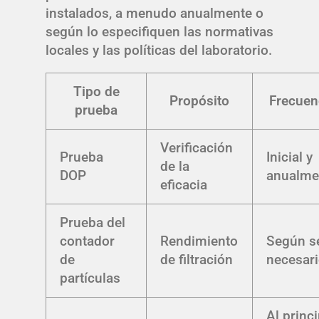
instalados, a menudo anualmente o
según lo especifiquen las normativas
locales y las políticas del laboratorio.
Tipo de
Propósito
Frecuen
prueba
Verificación
Prueba
Inicial y
de la
DOP
anualme
eficacia
Prueba del
contador
Rendimiento
Según s
de
de filtración
necesar
partículas
Al princ