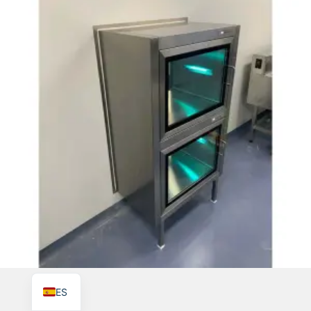
TR
PL
RO
RU
PT
IT
KO
FR
EN
ES